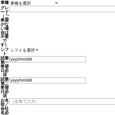
車種
グレ
ード
（ご
希望
がな
い場
合は
不要
で
す）
シフ
ト
試乗
第一
希望
日
必
須
試乗
第二
希望
日
必
須
お名
前／
会社
名
必