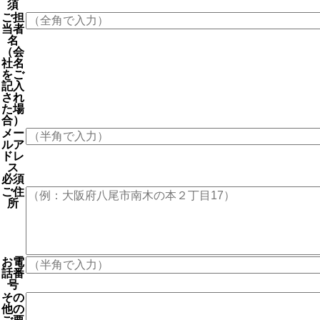
須
ご担
当者
名
（会
社名
をご
記入
され
た場
合）
メー
ルア
ドレ
ス
必須
ご住
所
お電
話番
号
その
他の