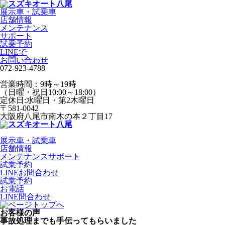
展示車・試乗車
店舗情報
メンテナンス
サポート
試乗予約
LINEで
お問い合わせ
072-923-4788
営業時間：9時～19時
（日曜・祝日10:00～18:00）
定休日:水曜日・第2木曜日
〒581-0042
大阪府八尾市南木の本２丁目17
展示車・試乗車
店舗情報
メンテナンスサポート
試乗予約
LINEお問合わせ
試乗予約
お電話
LINE問合わせ
お客様の声
事故処理までも手伝ってもらいました