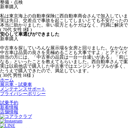
整備・点検
新車購入
私は東京海上の自動車保険に西自動車商会さんで加入していま
実は先日、交差点で事故を起こしてしまいとても不安だった
本当に助かりました。幸い双方ともケガはなく、円満に解決で
(
70代
女性
I様
)
安心して車選びができました
新車購入
中古車を探していろんな展示場を女房と回りました。なかなか
中古車は品質の良さを見極めることも大事ですよ」とアドバイ
担当の方には、「中古車の品質は一台一台違いがある」「前に
なる」といったことを教えてもらいました。西自動車さんで案
実は以前他店で購入した中古車ではエンジントラブルが多く、
たうえで購入できたので、満足しています。
(
30代
男性
H様
)
ホーム
展示車・試乗車
メンテナンスサポート
プライバシーポリシー
試乗予約
新着情報
店舗情報